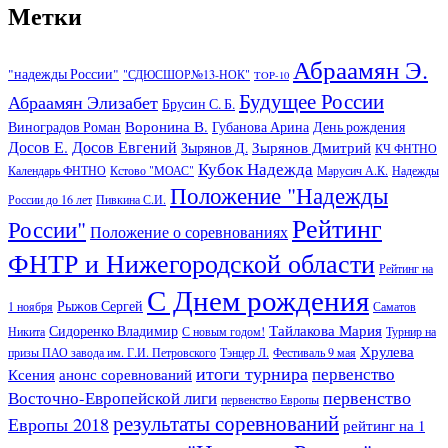
Метки
Абраамян Э.
"надежды России"
"СДЮСШОР№13-НОК"
TOP-10
Будущее России
Абраамян Элизабет
Брусин С. Б.
Воронина В.
Виноградов Роман
Губанова Арина
День рождения
Досов Е.
Досов Евгений
Зырянов Дмитрий
Зырянов Д.
КЧ ФНТНО
Кубок Надежда
Календарь ФНТНО
Кстово "МОАС"
Марусич А.К.
Надежды
Положение "Надежды
России до 16 лет
Пивкина С.И.
Рейтинг
России"
Положение о соревнованиях
ФНТР и Нижегородской области
Рейтинг на
С Днем рождения
Рыжов Сергей
1 ноября
Саматов
Тайлакова Мария
Сидоренко Владимир
Никита
С новым годом!
Турнир на
Хрулева
призы ПАО завода им. Г.И. Петровского
Тэнцер Л.
Фестиваль 9 мая
итоги турнира
первенство
Ксения
анонс соревнований
первенство
Восточно-Европейской лиги
первенство Европы
результаты соревнований
Европы 2018
рейтинг на 1