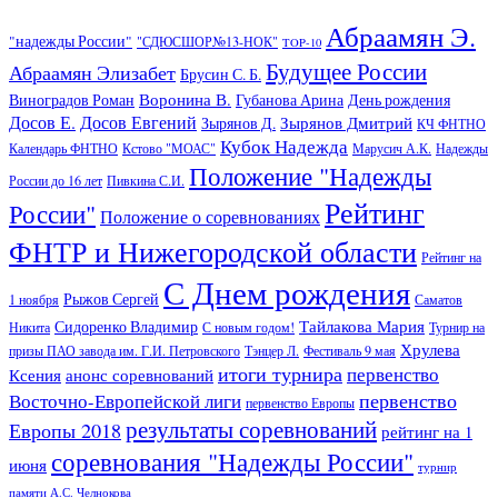
Абраамян Э.
"надежды России"
"СДЮСШОР№13-НОК"
TOP-10
Будущее России
Абраамян Элизабет
Брусин С. Б.
Воронина В.
Виноградов Роман
Губанова Арина
День рождения
Досов Е.
Досов Евгений
Зырянов Дмитрий
Зырянов Д.
КЧ ФНТНО
Кубок Надежда
Календарь ФНТНО
Кстово "МОАС"
Марусич А.К.
Надежды
Положение "Надежды
России до 16 лет
Пивкина С.И.
Рейтинг
России"
Положение о соревнованиях
ФНТР и Нижегородской области
Рейтинг на
С Днем рождения
Рыжов Сергей
1 ноября
Саматов
Тайлакова Мария
Сидоренко Владимир
Никита
С новым годом!
Турнир на
Хрулева
призы ПАО завода им. Г.И. Петровского
Тэнцер Л.
Фестиваль 9 мая
итоги турнира
первенство
Ксения
анонс соревнований
первенство
Восточно-Европейской лиги
первенство Европы
результаты соревнований
Европы 2018
рейтинг на 1
соревнования "Надежды России"
июня
турнир
памяти А.С. Челнокова