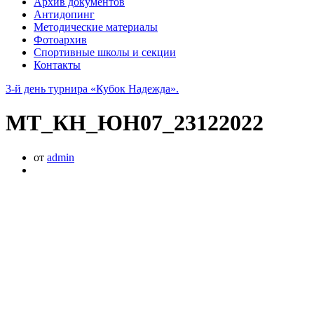
Архив документов
Антидопинг
Методические материалы
Фотоархив
Спортивные школы и секции
Контакты
3-й день турнира «Кубок Надежда».
МТ_КН_ЮН07_23122022
от
admin