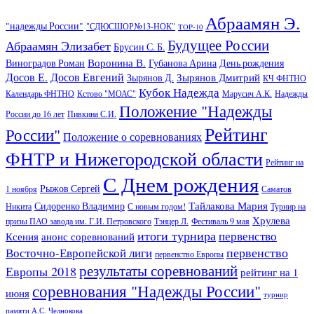
Абраамян Э.
"надежды России"
"СДЮСШОР№13-НОК"
TOP-10
Будущее России
Абраамян Элизабет
Брусин С. Б.
Воронина В.
Виноградов Роман
Губанова Арина
День рождения
Досов Е.
Досов Евгений
Зырянов Дмитрий
Зырянов Д.
КЧ ФНТНО
Кубок Надежда
Календарь ФНТНО
Кстово "МОАС"
Марусич А.К.
Надежды
Положение "Надежды
России до 16 лет
Пивкина С.И.
Рейтинг
России"
Положение о соревнованиях
ФНТР и Нижегородской области
Рейтинг на
С Днем рождения
Рыжов Сергей
1 ноября
Саматов
Тайлакова Мария
Сидоренко Владимир
Никита
С новым годом!
Турнир на
Хрулева
призы ПАО завода им. Г.И. Петровского
Тэнцер Л.
Фестиваль 9 мая
итоги турнира
первенство
Ксения
анонс соревнований
первенство
Восточно-Европейской лиги
первенство Европы
результаты соревнований
Европы 2018
рейтинг на 1
соревнования "Надежды России"
июня
турнир
памяти А.С. Челнокова