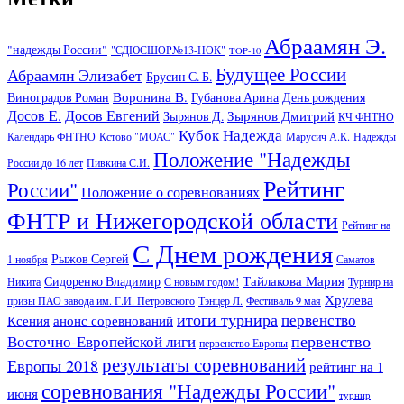
Абраамян Э.
"надежды России"
"СДЮСШОР№13-НОК"
TOP-10
Будущее России
Абраамян Элизабет
Брусин С. Б.
Воронина В.
Виноградов Роман
Губанова Арина
День рождения
Досов Е.
Досов Евгений
Зырянов Дмитрий
Зырянов Д.
КЧ ФНТНО
Кубок Надежда
Календарь ФНТНО
Кстово "МОАС"
Марусич А.К.
Надежды
Положение "Надежды
России до 16 лет
Пивкина С.И.
Рейтинг
России"
Положение о соревнованиях
ФНТР и Нижегородской области
Рейтинг на
С Днем рождения
Рыжов Сергей
1 ноября
Саматов
Тайлакова Мария
Сидоренко Владимир
Никита
С новым годом!
Турнир на
Хрулева
призы ПАО завода им. Г.И. Петровского
Тэнцер Л.
Фестиваль 9 мая
итоги турнира
первенство
Ксения
анонс соревнований
первенство
Восточно-Европейской лиги
первенство Европы
результаты соревнований
Европы 2018
рейтинг на 1
соревнования "Надежды России"
июня
турнир