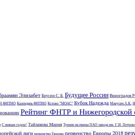
Будущее России
браамян Элизабет
Брусин С. Б.
Виноградов 
Кубок Надежда
Ч ФНТНО
Календарь ФНТНО
Кстово "МОАС"
Марусич А.К.
Н
Рейтинг ФНТР и Нижегородской 
внованиях
Тайлакова Мария
р
С новым годом!
Турнир на призы ПАО завода им. Г.И. Петров
рез
первенство Европы 2018
ропейской лиги
первенство Европы