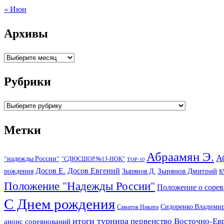
« Июн
Архивы
Архивы
Рубрики
Рубрики
Метки
Абраамян Э.
А
"надежды России"
"СДЮСШОР№13-НОК"
TOP-10
Досов Е.
Досов Евгений
Зырянов Дмитрий
рождения
Зырянов Д.
К
Положение "Надежды России"
Положение о соре
С Днем рождения
Сидоренко Владими
Саматов Никита
итоги турнира
первенство Восточно-Ев
анонс соревнований