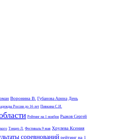
Воронина В.
Роман
Губанова Арина
День
адежды России до 16 лет
Пивкина С.И.
области
Рыжов Сергей
Рейтинг на 1 ноября
Хрулева Ксения
ского
Тэнцер Л.
Фестиваль 9 мая
ультаты соревнований
рейтинг на 1