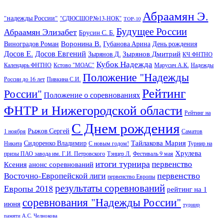
Абраамян Э.
"надежды России"
"СДЮСШОР№13-НОК"
TOP-10
Будущее России
Абраамян Элизабет
Брусин С. Б.
Воронина В.
Виноградов Роман
Губанова Арина
День рождения
Досов Е.
Досов Евгений
Зырянов Дмитрий
Зырянов Д.
КЧ ФНТНО
Кубок Надежда
Календарь ФНТНО
Кстово "МОАС"
Марусич А.К.
Надежды
Положение "Надежды
России до 16 лет
Пивкина С.И.
Рейтинг
России"
Положение о соревнованиях
ФНТР и Нижегородской области
Рейтинг на
С Днем рождения
Рыжов Сергей
1 ноября
Саматов
Тайлакова Мария
Сидоренко Владимир
Никита
С новым годом!
Турнир на
Хрулева
призы ПАО завода им. Г.И. Петровского
Тэнцер Л.
Фестиваль 9 мая
итоги турнира
первенство
Ксения
анонс соревнований
первенство
Восточно-Европейской лиги
первенство Европы
результаты соревнований
Европы 2018
рейтинг на 1
соревнования "Надежды России"
июня
турнир
памяти А.С. Челнокова