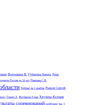
Воронина В.
Роман
Губанова Арина
День
адежды России до 16 лет
Пивкина С.И.
области
Рыжов Сергей
Рейтинг на 1 ноября
Хрулева Ксения
ского
Тэнцер Л.
Фестиваль 9 мая
ультаты соревнований
рейтинг на 1