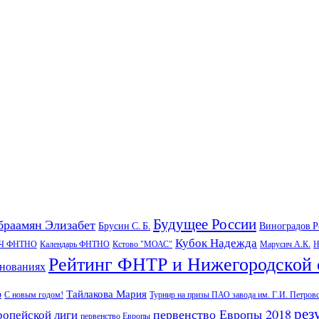
Будущее России
браамян Элизабет
Брусин С. Б.
Виноградов 
Кубок Надежда
Ч ФНТНО
Календарь ФНТНО
Кстово "МОАС"
Марусич А.К.
Н
Рейтинг ФНТР и Нижегородской 
внованиях
Тайлакова Мария
р
С новым годом!
Турнир на призы ПАО завода им. Г.И. Петров
рез
первенство Европы 2018
ропейской лиги
первенство Европы