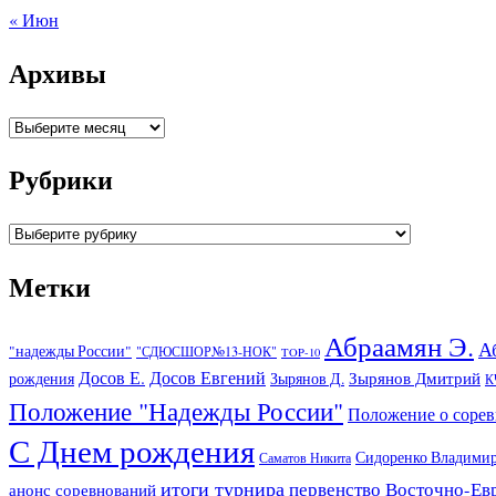
« Июн
Архивы
Архивы
Рубрики
Рубрики
Метки
Абраамян Э.
А
"надежды России"
"СДЮСШОР№13-НОК"
TOP-10
Досов Е.
Досов Евгений
Зырянов Дмитрий
рождения
Зырянов Д.
К
Положение "Надежды России"
Положение о соре
С Днем рождения
Сидоренко Владими
Саматов Никита
итоги турнира
первенство Восточно-Ев
анонс соревнований