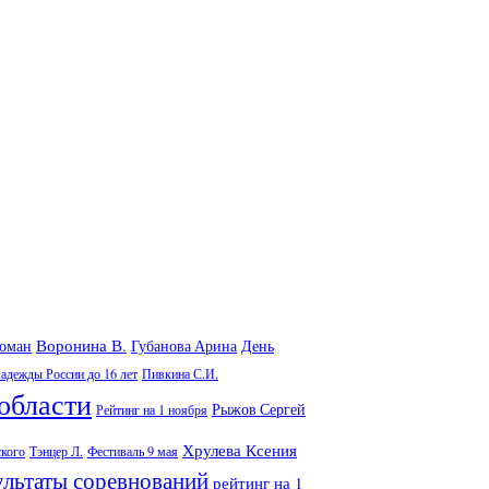
Воронина В.
Роман
Губанова Арина
День
адежды России до 16 лет
Пивкина С.И.
области
Рыжов Сергей
Рейтинг на 1 ноября
Хрулева Ксения
ского
Тэнцер Л.
Фестиваль 9 мая
ультаты соревнований
рейтинг на 1