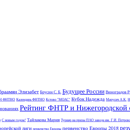
Будущее России
браамян Элизабет
Брусин С. Б.
Виноградов 
Кубок Надежда
Ч ФНТНО
Календарь ФНТНО
Кстово "МОАС"
Марусич А.К.
Н
Рейтинг ФНТР и Нижегородской 
внованиях
Тайлакова Мария
р
С новым годом!
Турнир на призы ПАО завода им. Г.И. Петров
рез
первенство Европы 2018
ропейской лиги
первенство Европы