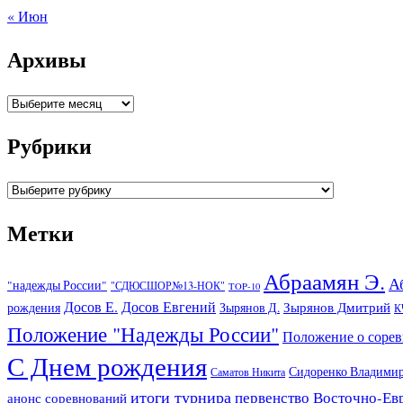
« Июн
Архивы
Архивы
Рубрики
Рубрики
Метки
Абраамян Э.
А
"надежды России"
"СДЮСШОР№13-НОК"
TOP-10
Досов Е.
Досов Евгений
Зырянов Дмитрий
рождения
Зырянов Д.
К
Положение "Надежды России"
Положение о соре
С Днем рождения
Сидоренко Владими
Саматов Никита
итоги турнира
первенство Восточно-Ев
анонс соревнований