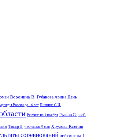
Воронина В.
Роман
Губанова Арина
День
адежды России до 16 лет
Пивкина С.И.
области
Рыжов Сергей
Рейтинг на 1 ноября
Хрулева Ксения
ского
Тэнцер Л.
Фестиваль 9 мая
ультаты соревнований
рейтинг на 1