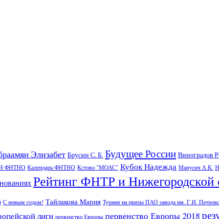
Будущее России
браамян Элизабет
Брусин С. Б.
Виноградов 
Кубок Надежда
Ч ФНТНО
Календарь ФНТНО
Кстово "МОАС"
Марусич А.К.
Н
Рейтинг ФНТР и Нижегородской 
внованиях
Тайлакова Мария
р
С новым годом!
Турнир на призы ПАО завода им. Г.И. Петров
рез
первенство Европы 2018
ропейской лиги
первенство Европы