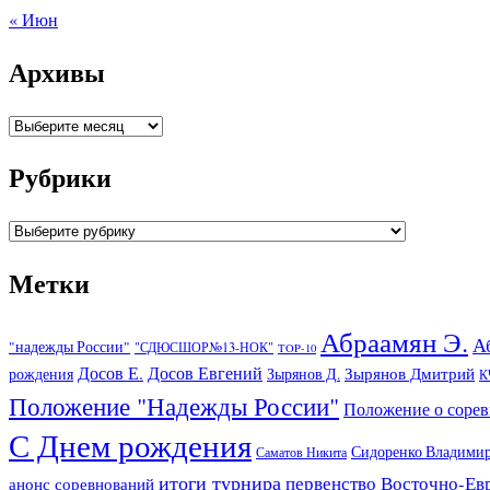
« Июн
Архивы
Архивы
Рубрики
Рубрики
Метки
Абраамян Э.
А
"надежды России"
"СДЮСШОР№13-НОК"
TOP-10
Досов Е.
Досов Евгений
Зырянов Дмитрий
рождения
Зырянов Д.
К
Положение "Надежды России"
Положение о соре
С Днем рождения
Сидоренко Владими
Саматов Никита
итоги турнира
первенство Восточно-Ев
анонс соревнований