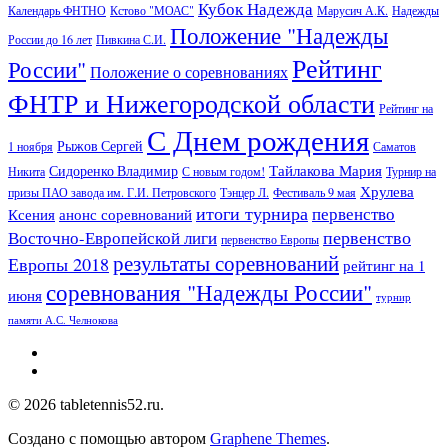
Кубок Надежда
Календарь ФНТНО
Кстово "МОАС"
Марусич А.К.
Надежды
Положение "Надежды
России до 16 лет
Пивкина С.И.
Рейтинг
России"
Положение о соревнованиях
ФНТР и Нижегородской области
Рейтинг на
С Днем рождения
Рыжов Сергей
1 ноября
Саматов
Тайлакова Мария
Сидоренко Владимир
Никита
С новым годом!
Турнир на
Хрулева
призы ПАО завода им. Г.И. Петровского
Тэнцер Л.
Фестиваль 9 мая
итоги турнира
первенство
Ксения
анонс соревнований
первенство
Восточно-Европейской лиги
первенство Европы
результаты соревнований
Европы 2018
рейтинг на 1
соревнования "Надежды России"
июня
турнир
памяти А.С. Челнокова
© 2026 tabletennis52.ru.
Создано с помощью
автором
Graphene Themes
.