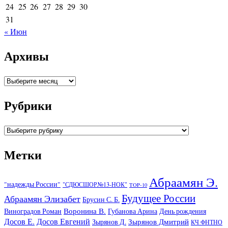
24
25
26
27
28
29
30
31
« Июн
Архивы
Архивы
Рубрики
Рубрики
Метки
Абраамян Э.
"надежды России"
"СДЮСШОР№13-НОК"
TOP-10
Будущее России
Абраамян Элизабет
Брусин С. Б.
Воронина В.
Виноградов Роман
Губанова Арина
День рождения
Досов Е.
Досов Евгений
Зырянов Дмитрий
Зырянов Д.
КЧ ФНТНО