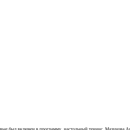
ервые был включен в программу настольный теннис, Мазунова А