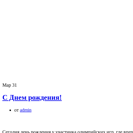
Мар
31
С Днем рождения!
от
admin
Сегодня день рождения у участника олимпийских игр, где вп