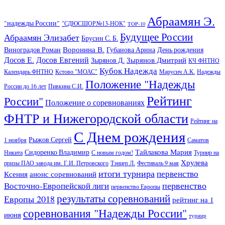
Абраамян Э.
"надежды России"
"СДЮСШОР№13-НОК"
TOP-10
Будущее России
Абраамян Элизабет
Брусин С. Б.
Воронина В.
Виноградов Роман
Губанова Арина
День рождения
Досов Е.
Досов Евгений
Зырянов Дмитрий
Зырянов Д.
КЧ ФНТНО
Кубок Надежда
Календарь ФНТНО
Кстово "МОАС"
Марусич А.К.
Надежды
Положение "Надежды
России до 16 лет
Пивкина С.И.
Рейтинг
России"
Положение о соревнованиях
ФНТР и Нижегородской области
Рейтинг на
С Днем рождения
Рыжов Сергей
1 ноября
Саматов
Тайлакова Мария
Сидоренко Владимир
Никита
С новым годом!
Турнир на
Хрулева
призы ПАО завода им. Г.И. Петровского
Тэнцер Л.
Фестиваль 9 мая
итоги турнира
первенство
Ксения
анонс соревнований
первенство
Восточно-Европейской лиги
первенство Европы
результаты соревнований
Европы 2018
рейтинг на 1
соревнования "Надежды России"
июня
турнир