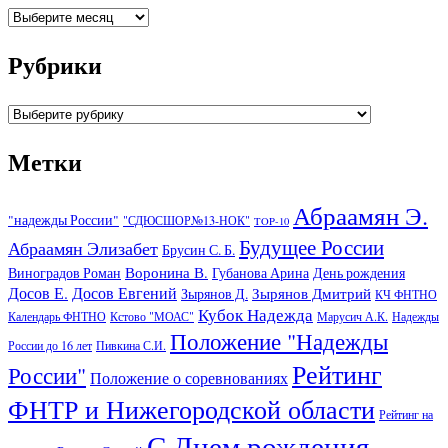
Архивы
Рубрики
Рубрики
Метки
Абраамян Э.
"надежды России"
"СДЮСШОР№13-НОК"
TOP-10
Будущее России
Абраамян Элизабет
Брусин С. Б.
Воронина В.
Виноградов Роман
Губанова Арина
День рождения
Досов Е.
Досов Евгений
Зырянов Дмитрий
Зырянов Д.
КЧ ФНТНО
Кубок Надежда
Календарь ФНТНО
Кстово "МОАС"
Марусич А.К.
Надежды
Положение "Надежды
России до 16 лет
Пивкина С.И.
Рейтинг
России"
Положение о соревнованиях
ФНТР и Нижегородской области
Рейтинг на
С Днем рождения