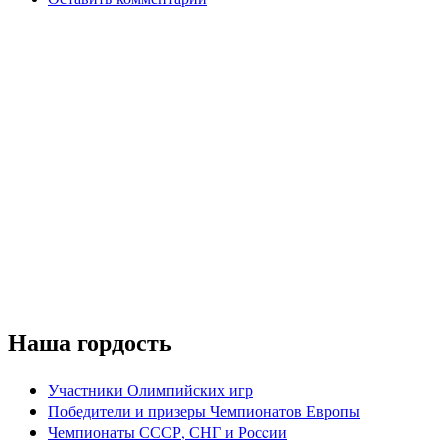
Наша гордость
Участники Олимпийских игр
Победители и призеры Чемпионатов Европы
Чемпионаты СССР, СНГ и Росcии