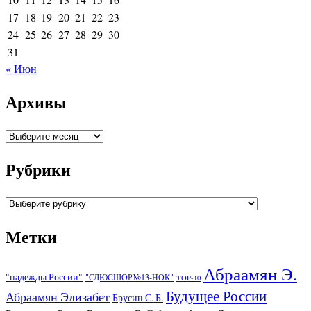
17
18
19
20
21
22
23
24
25
26
27
28
29
30
31
« Июн
Архивы
Архивы
Рубрики
Рубрики
Метки
Абраамян Э.
"надежды России"
"СДЮСШОР№13-НОК"
TOP-10
Будущее России
Абраамян Элизабет
Брусин С. Б.