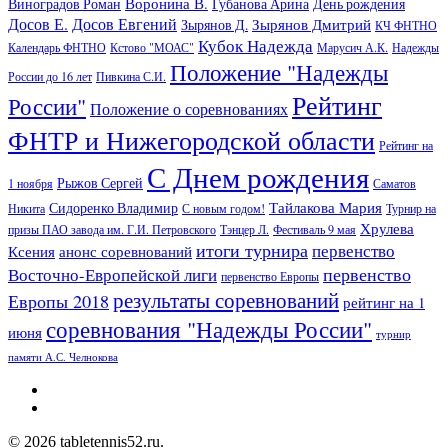
Воронина В.
Виноградов Роман
Губанова Арина
День рождения
Досов Е.
Досов Евгений
Зырянов Дмитрий
Зырянов Д.
КЧ ФНТНО
Кубок Надежда
Календарь ФНТНО
Кстово "МОАС"
Марусич А.К.
Надежды
Положение "Надежды
России до 16 лет
Пивкина С.И.
Рейтинг
России"
Положение о соревнованиях
ФНТР и Нижегородской области
Рейтинг на
С Днем рождения
Рыжов Сергей
1 ноября
Саматов
Тайлакова Мария
Сидоренко Владимир
Никита
С новым годом!
Турнир на
Хрулева
призы ПАО завода им. Г.И. Петровского
Тэнцер Л.
Фестиваль 9 мая
итоги турнира
первенство
Ксения
анонс соревнований
первенство
Восточно-Европейской лиги
первенство Европы
результаты соревнований
Европы 2018
рейтинг на 1
соревнования "Надежды России"
июня
турнир
памяти А.С. Челнокова
© 2026 tabletennis52.ru.