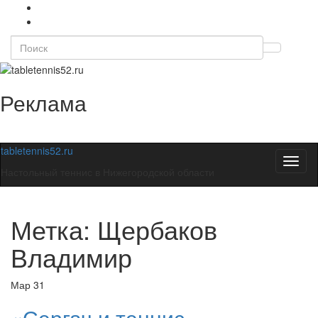
Search
Вкл/
for:
выкл
форм
Реклама
поиск
tabletennis52.ru
Вкл/
Настольный теннис в Нижегородской области
выкл
навиг
Метка:
Щербаков
Владимир
Мар
31
«Сергач и теннис —