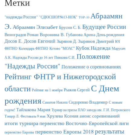
Метки
Абраамян
"надежды России"
"СДЮСШОР№13-НОК"
TOP-10
Э.
Будущее России
Абраамян Элизабет
Брусин С. Б.
Воронина В.
Виноградов Роман
Губанова Арина
День рождения
Досов Е.
Досов Евгений
Зырянов Дмитрий
Зырянов Д.
КЧ
Кубок Надежда
ФНТНО
Календарь ФНТНО
Кстово "МОАС"
Марусич
Положение
А.К.
Надежды России до 16 лет
Пивкина С.И.
"Надежды России"
Положение о соревнованиях
Рейтинг ФНТР и Нижегородской
С Днем
области
Рыжов Сергей
Рейтинг на 1 ноября
рождения
Сидоренко Владимир
Саматов Никита
С новым
Тайлакова Мария
годом!
Турнир на призы ПАО завода им. Г.И. Петровского
Хрулева Ксения
анонс соревнований
Тэнцер Л.
Фестиваль 9 мая
итоги турнира
первенство Восточно-Европейской лиги
результаты
первенство Европы 2018
первенство Европы