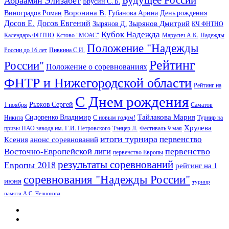
Брусин С. Б.
Воронина В.
Виноградов Роман
Губанова Арина
День рождения
Досов Е.
Досов Евгений
Зырянов Дмитрий
Зырянов Д.
КЧ ФНТНО
Кубок Надежда
Календарь ФНТНО
Кстово "МОАС"
Марусич А.К.
Надежды
Положение "Надежды
России до 16 лет
Пивкина С.И.
Рейтинг
России"
Положение о соревнованиях
ФНТР и Нижегородской области
Рейтинг на
С Днем рождения
Рыжов Сергей
1 ноября
Саматов
Тайлакова Мария
Сидоренко Владимир
Никита
С новым годом!
Турнир на
Хрулева
призы ПАО завода им. Г.И. Петровского
Тэнцер Л.
Фестиваль 9 мая
итоги турнира
первенство
Ксения
анонс соревнований
первенство
Восточно-Европейской лиги
первенство Европы
результаты соревнований
Европы 2018
рейтинг на 1
соревнования "Надежды России"
июня
турнир
памяти А.С. Челнокова