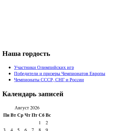
Наша гордость
Участники Олимпийских игр
Победители и призеры Чемпионатов Европы
Чемпионаты СССР, СНГ и Росcии
Календарь записей
Август 2026
Пн
Вт
Ср
Чт
Пт
Сб
Вс
1
2
3
4
5
6
7
8
9