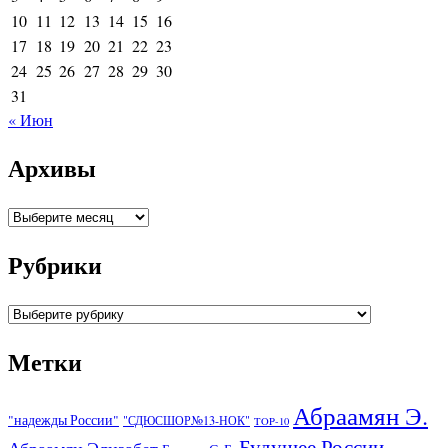
10
11
12
13
14
15
16
17
18
19
20
21
22
23
24
25
26
27
28
29
30
31
« Июн
Архивы
Архивы
Рубрики
Рубрики
Метки
Абраамян Э.
"надежды России"
"СДЮСШОР№13-НОК"
TOP-10
Будущее России
Абраамян Элизабет