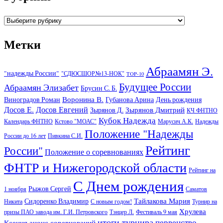
Рубрики
Метки
Абраамян Э.
"надежды России"
"СДЮСШОР№13-НОК"
TOP-10
Будущее России
Абраамян Элизабет
Брусин С. Б.
Воронина В.
Виноградов Роман
Губанова Арина
День рождения
Досов Е.
Досов Евгений
Зырянов Дмитрий
Зырянов Д.
КЧ ФНТНО
Кубок Надежда
Календарь ФНТНО
Кстово "МОАС"
Марусич А.К.
Надежды
Положение "Надежды
России до 16 лет
Пивкина С.И.
Рейтинг
России"
Положение о соревнованиях
ФНТР и Нижегородской области
Рейтинг на
С Днем рождения
Рыжов Сергей
1 ноября
Саматов
Тайлакова Мария
Сидоренко Владимир
Никита
С новым годом!
Турнир на
Хрулева
призы ПАО завода им. Г.И. Петровского
Тэнцер Л.
Фестиваль 9 мая
итоги турнира
первенство
Ксения
анонс соревнований