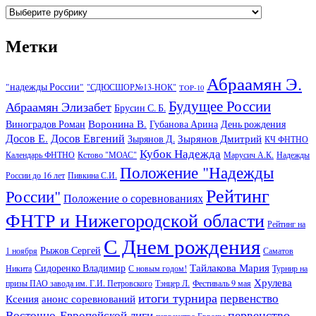
Рубрики
Метки
Абраамян Э.
"надежды России"
"СДЮСШОР№13-НОК"
TOP-10
Будущее России
Абраамян Элизабет
Брусин С. Б.
Воронина В.
Виноградов Роман
Губанова Арина
День рождения
Досов Е.
Досов Евгений
Зырянов Дмитрий
Зырянов Д.
КЧ ФНТНО
Кубок Надежда
Календарь ФНТНО
Кстово "МОАС"
Марусич А.К.
Надежды
Положение "Надежды
России до 16 лет
Пивкина С.И.
Рейтинг
России"
Положение о соревнованиях
ФНТР и Нижегородской области
Рейтинг на
С Днем рождения
Рыжов Сергей
1 ноября
Саматов
Тайлакова Мария
Сидоренко Владимир
Никита
С новым годом!
Турнир на
Хрулева
призы ПАО завода им. Г.И. Петровского
Тэнцер Л.
Фестиваль 9 мая
итоги турнира
первенство
Ксения
анонс соревнований
первенство
Восточно-Европейской лиги