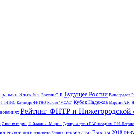
Будущее России
браамян Элизабет
Брусин С. Б.
Виноградов 
Кубок Надежда
Ч ФНТНО
Календарь ФНТНО
Кстово "МОАС"
Марусич А.К.
Н
Рейтинг ФНТР и Нижегородской 
внованиях
Тайлакова Мария
р
С новым годом!
Турнир на призы ПАО завода им. Г.И. Петров
рез
первенство Европы 2018
ропейской лиги
первенство Европы