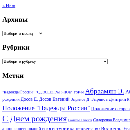
« Июн
Архивы
Архивы
Рубрики
Рубрики
Метки
Абраамян Э.
А
"надежды России"
"СДЮСШОР№13-НОК"
TOP-10
Досов Е.
Досов Евгений
Зырянов Дмитрий
рождения
Зырянов Д.
К
Положение "Надежды России"
Положение о соре
С Днем рождения
Сидоренко Владими
Саматов Никита
итоги турнира
первенство Восточно-Ев
анонс соревнований