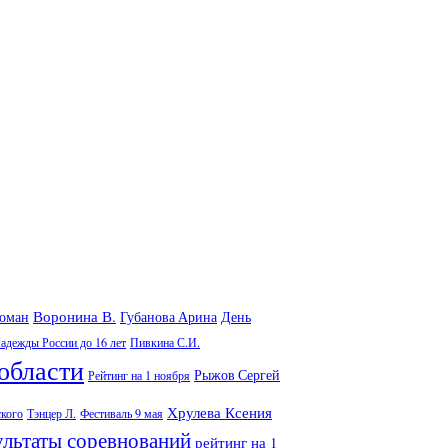
Воронина В.
Роман
Губанова Арина
День
адежды России до 16 лет
Пивкина С.И.
области
Рыжов Сергей
Рейтинг на 1 ноября
Хрулева Ксения
ского
Тэнцер Л.
Фестиваль 9 мая
ультаты соревнований
рейтинг на 1