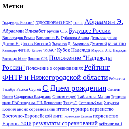
Метки
Абраамян Э.
"надежды России"
"СДЮСШОР№13-НОК"
TOP-10
Будущее России
Абраамян Элизабет
Брусин С. Б.
Воронина В.
Виноградов Роман
Губанова Арина
День рождения
Досов Е.
Досов Евгений
Зырянов Дмитрий
Зырянов Д.
КЧ ФНТНО
Кубок Надежда
Календарь ФНТНО
Кстово "МОАС"
Марусич А.К.
Надежды
Положение "Надежды
России до 16 лет
Пивкина С.И.
Рейтинг
России"
Положение о соревнованиях
ФНТР и Нижегородской области
Рейтинг на
С Днем рождения
Рыжов Сергей
1 ноября
Саматов
Тайлакова Мария
Сидоренко Владимир
Никита
С новым годом!
Турнир на
Хрулева
призы ПАО завода им. Г.И. Петровского
Тэнцер Л.
Фестиваль 9 мая
итоги турнира
первенство
Ксения
анонс соревнований
первенство
Восточно-Европейской лиги
первенство Европы
результаты соревнований
Европы 2018
рейтинг на 1