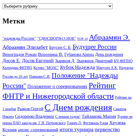
Рубрики
Метки
Абраамян Э.
"надежды России"
"СДЮСШОР№13-НОК"
TOP-10
Будущее России
Абраамян Элизабет
Брусин С. Б.
Воронина В.
Виноградов Роман
Губанова Арина
День рождения
Досов Е.
Досов Евгений
Зырянов Дмитрий
Зырянов Д.
КЧ ФНТНО
Кубок Надежда
Календарь ФНТНО
Кстово "МОАС"
Марусич А.К.
Надежды
Положение "Надежды
России до 16 лет
Пивкина С.И.
Рейтинг
России"
Положение о соревнованиях
ФНТР и Нижегородской области
Рейтинг на
С Днем рождения
Рыжов Сергей
1 ноября
Саматов
Тайлакова Мария
Сидоренко Владимир
Никита
С новым годом!
Турнир на
Хрулева
призы ПАО завода им. Г.И. Петровского
Тэнцер Л.
Фестиваль 9 мая
итоги турнира
первенство
Ксения
анонс соревнований