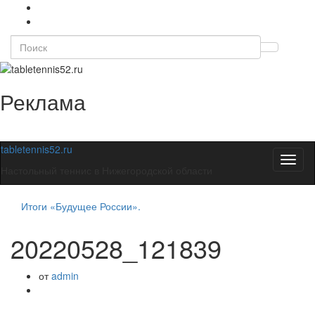
Search
Вкл/
for:
выкл
форм
Реклама
поиск
tabletennis52.ru
Вкл/
Настольный теннис в Нижегородской области
выкл
навиг
Итоги «Будущее России».
20220528_121839
от
admin