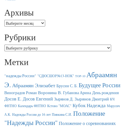
Архивы
Архивы
Рубрики
Рубрики
Метки
Абраамян
"надежды России"
"СДЮСШОР№13-НОК"
TOP-10
Э.
Будущее России
Абраамян Элизабет
Брусин С. Б.
Воронина В.
Виноградов Роман
Губанова Арина
День рождения
Досов Е.
Досов Евгений
Зырянов Дмитрий
Зырянов Д.
КЧ
Кубок Надежда
ФНТНО
Календарь ФНТНО
Кстово "МОАС"
Марусич
Положение
А.К.
Надежды России до 16 лет
Пивкина С.И.
"Надежды России"
Положение о соревнованиях