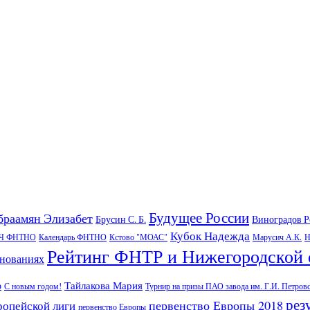
Будущее России
браамян Элизабет
Брусин С. Б.
Виноградов 
Кубок Надежда
Ч ФНТНО
Календарь ФНТНО
Кстово "МОАС"
Марусич А.К.
Н
Рейтинг ФНТР и Нижегородской 
внованиях
Тайлакова Мария
р
С новым годом!
Турнир на призы ПАО завода им. Г.И. Петров
рез
первенство Европы 2018
ропейской лиги
первенство Европы