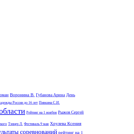
Воронина В.
Роман
Губанова Арина
День
адежды России до 16 лет
Пивкина С.И.
области
Рыжов Сергей
Рейтинг на 1 ноября
Хрулева Ксения
ского
Тэнцер Л.
Фестиваль 9 мая
ультаты соревнований
рейтинг на 1