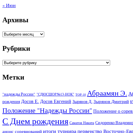
« Июн
Архивы
Архивы
Рубрики
Рубрики
Метки
Абраамян Э.
А
"надежды России"
"СДЮСШОР№13-НОК"
TOP-10
Досов Е.
Досов Евгений
Зырянов Дмитрий
рождения
Зырянов Д.
К
Положение "Надежды России"
Положение о соре
С Днем рождения
Сидоренко Владими
Саматов Никита
итоги турнира
первенство Восточно-Ев
анонс соревнований