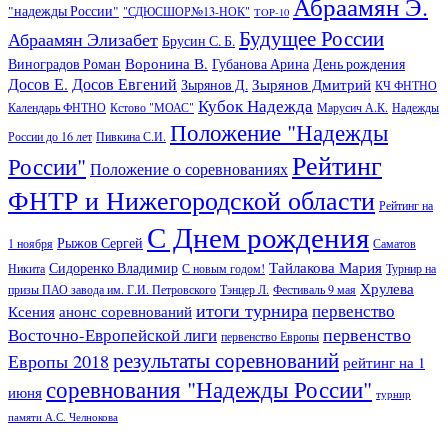
Абраамян Э.
"надежды России"
"СДЮСШОР№13-НОК"
TOP-10
Будущее России
Абраамян Элизабет
Брусин С. Б.
Воронина В.
Виноградов Роман
Губанова Арина
День рождения
Досов Е.
Досов Евгений
Зырянов Дмитрий
Зырянов Д.
КЧ ФНТНО
Кубок Надежда
Календарь ФНТНО
Кстово "МОАС"
Марусич А.К.
Надежды
Положение "Надежды
России до 16 лет
Пивкина С.И.
Рейтинг
России"
Положение о соревнованиях
ФНТР и Нижегородской области
Рейтинг на
С Днем рождения
Рыжов Сергей
1 ноября
Саматов
Тайлакова Мария
Сидоренко Владимир
Никита
С новым годом!
Турнир на
Хрулева
призы ПАО завода им. Г.И. Петровского
Тэнцер Л.
Фестиваль 9 мая
итоги турнира
первенство
Ксения
анонс соревнований
первенство
Восточно-Европейской лиги
первенство Европы
результаты соревнований
Европы 2018
рейтинг на 1
соревнования "Надежды России"
июня
турнир
памяти А.С. Челнокова