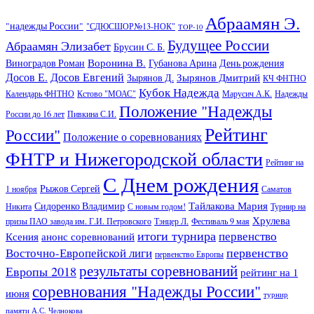
Абраамян Э.
"надежды России"
"СДЮСШОР№13-НОК"
TOP-10
Будущее России
Абраамян Элизабет
Брусин С. Б.
Воронина В.
Виноградов Роман
Губанова Арина
День рождения
Досов Е.
Досов Евгений
Зырянов Дмитрий
Зырянов Д.
КЧ ФНТНО
Кубок Надежда
Календарь ФНТНО
Кстово "МОАС"
Марусич А.К.
Надежды
Положение "Надежды
России до 16 лет
Пивкина С.И.
Рейтинг
России"
Положение о соревнованиях
ФНТР и Нижегородской области
Рейтинг на
С Днем рождения
Рыжов Сергей
1 ноября
Саматов
Тайлакова Мария
Сидоренко Владимир
Никита
С новым годом!
Турнир на
Хрулева
призы ПАО завода им. Г.И. Петровского
Тэнцер Л.
Фестиваль 9 мая
итоги турнира
первенство
Ксения
анонс соревнований
первенство
Восточно-Европейской лиги
первенство Европы
результаты соревнований
Европы 2018
рейтинг на 1
соревнования "Надежды России"
июня
турнир
памяти А.С. Челнокова