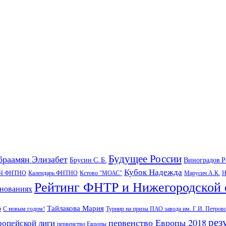
Будущее России
браамян Элизабет
Брусин С. Б.
Виноградов 
Кубок Надежда
Ч ФНТНО
Календарь ФНТНО
Кстово "МОАС"
Марусич А.К.
Н
Рейтинг ФНТР и Нижегородской 
внованиях
Тайлакова Мария
р
С новым годом!
Турнир на призы ПАО завода им. Г.И. Петров
рез
первенство Европы 2018
ропейской лиги
первенство Европы