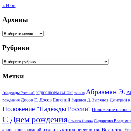
« Июн
Архивы
Архивы
Рубрики
Рубрики
Метки
Абраамян Э.
А
"надежды России"
"СДЮСШОР№13-НОК"
TOP-10
Досов Е.
Досов Евгений
Зырянов Дмитрий
рождения
Зырянов Д.
К
Положение "Надежды России"
Положение о соре
С Днем рождения
Сидоренко Владими
Саматов Никита
итоги турнира
первенство Восточно-Ев
анонс соревнований