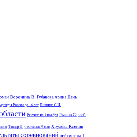
Воронина В.
Роман
Губанова Арина
День
адежды России до 16 лет
Пивкина С.И.
области
Рыжов Сергей
Рейтинг на 1 ноября
Хрулева Ксения
ского
Тэнцер Л.
Фестиваль 9 мая
ультаты соревнований
рейтинг на 1