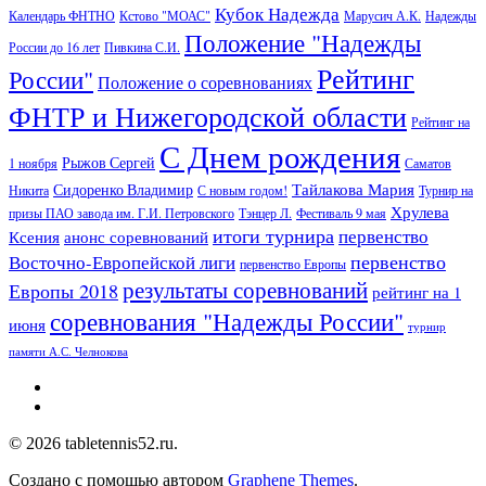
Кубок Надежда
Календарь ФНТНО
Кстово "МОАС"
Марусич А.К.
Надежды
Положение "Надежды
России до 16 лет
Пивкина С.И.
Рейтинг
России"
Положение о соревнованиях
ФНТР и Нижегородской области
Рейтинг на
С Днем рождения
Рыжов Сергей
1 ноября
Саматов
Тайлакова Мария
Сидоренко Владимир
Никита
С новым годом!
Турнир на
Хрулева
призы ПАО завода им. Г.И. Петровского
Тэнцер Л.
Фестиваль 9 мая
итоги турнира
первенство
Ксения
анонс соревнований
первенство
Восточно-Европейской лиги
первенство Европы
результаты соревнований
Европы 2018
рейтинг на 1
соревнования "Надежды России"
июня
турнир
памяти А.С. Челнокова
© 2026 tabletennis52.ru.
Создано с помощью
автором
Graphene Themes
.