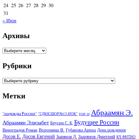
24
25
26
27
28
29
30
31
« Июн
Архивы
Архивы
Рубрики
Рубрики
Метки
Абраамян Э.
"надежды России"
"СДЮСШОР№13-НОК"
TOP-10
Будущее России
Абраамян Элизабет
Брусин С. Б.
Воронина В.
Виноградов Роман
Губанова Арина
День рождения
Досов Е.
Досов Евгений
Зырянов Дмитрий
Зырянов Д.
КЧ ФНТНО