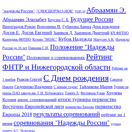
Абраамян Э.
"надежды России"
"СДЮСШОР№13-НОК"
TOP-10
Будущее России
Абраамян Элизабет
Брусин С. Б.
Воронина В.
Виноградов Роман
Губанова Арина
День рождения
Досов Е.
Досов Евгений
Зырянов Дмитрий
Зырянов Д.
КЧ ФНТНО
Кубок Надежда
Календарь ФНТНО
Кстово "МОАС"
Марусич А.К.
Надежды
Положение "Надежды
России до 16 лет
Пивкина С.И.
Рейтинг
России"
Положение о соревнованиях
ФНТР и Нижегородской области
Рейтинг на
С Днем рождения
Рыжов Сергей
1 ноября
Саматов
Тайлакова Мария
Сидоренко Владимир
Никита
С новым годом!
Турнир на
Хрулева
призы ПАО завода им. Г.И. Петровского
Тэнцер Л.
Фестиваль 9 мая
итоги турнира
первенство
Ксения
анонс соревнований
первенство
Восточно-Европейской лиги
первенство Европы
результаты соревнований
Европы 2018
рейтинг на 1
соревнования "Надежды России"
июня
турнир
памяти А.С. Челнокова