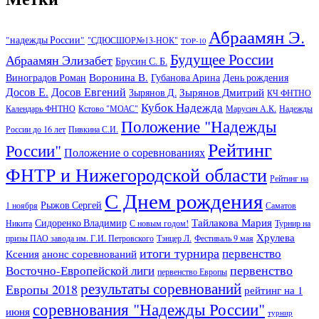
Абраамян Э.
"надежды России"
"СДЮСШОР№13-НОК"
TOP-10
Будущее России
Абраамян Элизабет
Брусин С. Б.
Воронина В.
Виноградов Роман
Губанова Арина
День рождения
Досов Е.
Досов Евгений
Зырянов Дмитрий
Зырянов Д.
КЧ ФНТНО
Кубок Надежда
Календарь ФНТНО
Кстово "МОАС"
Марусич А.К.
Надежды
Положение "Надежды
России до 16 лет
Пивкина С.И.
Рейтинг
России"
Положение о соревнованиях
ФНТР и Нижегородской области
Рейтинг на
С Днем рождения
Рыжов Сергей
1 ноября
Саматов
Тайлакова Мария
Сидоренко Владимир
Никита
С новым годом!
Турнир на
Хрулева
призы ПАО завода им. Г.И. Петровского
Тэнцер Л.
Фестиваль 9 мая
итоги турнира
первенство
Ксения
анонс соревнований
первенство
Восточно-Европейской лиги
первенство Европы
результаты соревнований
Европы 2018
рейтинг на 1
соревнования "Надежды России"
июня
турнир