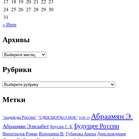
17
18
19
20
21
22
23
24
25
26
27
28
29
30
31
« Июн
Архивы
Архивы
Рубрики
Рубрики
Метки
Абраамян Э.
"надежды России"
"СДЮСШОР№13-НОК"
TOP-10
Будущее России
Абраамян Элизабет
Брусин С. Б.
Воронина В.
Виноградов Роман
Губанова Арина
День рождения