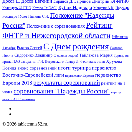
Досов Е.
Досов Евгений
Зырянов Дмитрий
Зырянов Д.
КЧ ФНТНО
Кубок Надежда
Календарь ФНТНО
Кстово "МОАС"
Марусич А.К.
Надежды
Положение "Надежды
России до 16 лет
Пивкина С.И.
Рейтинг
России"
Положение о соревнованиях
ФНТР и Нижегородской области
Рейтинг на
С Днем рождения
Рыжов Сергей
1 ноября
Саматов
Тайлакова Мария
Сидоренко Владимир
Никита
С новым годом!
Турнир на
Хрулева
призы ПАО завода им. Г.И. Петровского
Тэнцер Л.
Фестиваль 9 мая
итоги турнира
первенство
Ксения
анонс соревнований
первенство
Восточно-Европейской лиги
первенство Европы
результаты соревнований
Европы 2018
рейтинг на 1
соревнования "Надежды России"
июня
турнир
памяти А.С. Челнокова
© 2026 tabletennis52.ru.