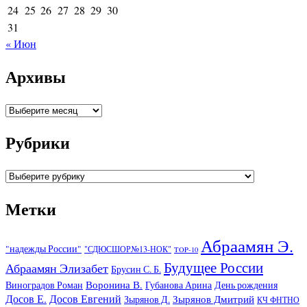
24
25
26
27
28
29
30
31
« Июн
Архивы
Архивы
Рубрики
Рубрики
Метки
Абраамян Э.
"надежды России"
"СДЮСШОР№13-НОК"
TOP-10
Будущее России
Абраамян Элизабет
Брусин С. Б.
Воронина В.
Виноградов Роман
Губанова Арина
День рождения
Досов Е.
Досов Евгений
Зырянов Дмитрий
Зырянов Д.
КЧ ФНТНО