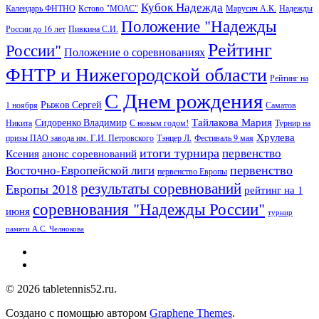
Кубок Надежда
Календарь ФНТНО
Кстово "МОАС"
Марусич А.К.
Надежды
Положение "Надежды
России до 16 лет
Пивкина С.И.
Рейтинг
России"
Положение о соревнованиях
ФНТР и Нижегородской области
Рейтинг на
С Днем рождения
Рыжов Сергей
1 ноября
Саматов
Тайлакова Мария
Сидоренко Владимир
Никита
С новым годом!
Турнир на
Хрулева
призы ПАО завода им. Г.И. Петровского
Тэнцер Л.
Фестиваль 9 мая
итоги турнира
первенство
Ксения
анонс соревнований
первенство
Восточно-Европейской лиги
первенство Европы
результаты соревнований
Европы 2018
рейтинг на 1
соревнования "Надежды России"
июня
турнир
памяти А.С. Челнокова
© 2026 tabletennis52.ru.
Создано с помощью
автором
Graphene Themes
.