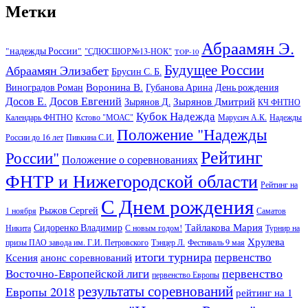
Метки
Абраамян Э.
"надежды России"
"СДЮСШОР№13-НОК"
TOP-10
Будущее России
Абраамян Элизабет
Брусин С. Б.
Воронина В.
Виноградов Роман
Губанова Арина
День рождения
Досов Е.
Досов Евгений
Зырянов Дмитрий
Зырянов Д.
КЧ ФНТНО
Кубок Надежда
Календарь ФНТНО
Кстово "МОАС"
Марусич А.К.
Надежды
Положение "Надежды
России до 16 лет
Пивкина С.И.
Рейтинг
России"
Положение о соревнованиях
ФНТР и Нижегородской области
Рейтинг на
С Днем рождения
Рыжов Сергей
1 ноября
Саматов
Тайлакова Мария
Сидоренко Владимир
Никита
С новым годом!
Турнир на
Хрулева
призы ПАО завода им. Г.И. Петровского
Тэнцер Л.
Фестиваль 9 мая
итоги турнира
первенство
Ксения
анонс соревнований
первенство
Восточно-Европейской лиги
первенство Европы
результаты соревнований
Европы 2018
рейтинг на 1