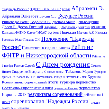
Абраамян Э.
"надежды России"
"СДЮСШОР№13-НОК"
TOP-10
Будущее России
Абраамян Элизабет
Брусин С. Б.
Воронина В.
Виноградов Роман
Губанова Арина
День рождения
Досов Е.
Досов Евгений
Зырянов Дмитрий
Зырянов Д.
КЧ ФНТНО
Кубок Надежда
Календарь ФНТНО
Кстово "МОАС"
Марусич А.К.
Надежды
Положение "Надежды
России до 16 лет
Пивкина С.И.
Рейтинг
России"
Положение о соревнованиях
ФНТР и Нижегородской области
Рейтинг на
С Днем рождения
Рыжов Сергей
1 ноября
Саматов
Тайлакова Мария
Сидоренко Владимир
Никита
С новым годом!
Турнир на
Хрулева
призы ПАО завода им. Г.И. Петровского
Тэнцер Л.
Фестиваль 9 мая
итоги турнира
первенство
Ксения
анонс соревнований
первенство
Восточно-Европейской лиги
первенство Европы
результаты соревнований
Европы 2018
рейтинг на 1
соревнования "Надежды России"
июня
турнир
памяти А.С. Челнокова