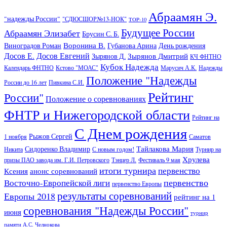
Абраамян Э.
"надежды России"
"СДЮСШОР№13-НОК"
TOP-10
Будущее России
Абраамян Элизабет
Брусин С. Б.
Воронина В.
Виноградов Роман
Губанова Арина
День рождения
Досов Е.
Досов Евгений
Зырянов Дмитрий
Зырянов Д.
КЧ ФНТНО
Кубок Надежда
Календарь ФНТНО
Кстово "МОАС"
Марусич А.К.
Надежды
Положение "Надежды
России до 16 лет
Пивкина С.И.
Рейтинг
России"
Положение о соревнованиях
ФНТР и Нижегородской области
Рейтинг на
С Днем рождения
Рыжов Сергей
1 ноября
Саматов
Тайлакова Мария
Сидоренко Владимир
Никита
С новым годом!
Турнир на
Хрулева
призы ПАО завода им. Г.И. Петровского
Тэнцер Л.
Фестиваль 9 мая
итоги турнира
первенство
Ксения
анонс соревнований
первенство
Восточно-Европейской лиги
первенство Европы
результаты соревнований
Европы 2018
рейтинг на 1
соревнования "Надежды России"
июня
турнир
памяти А.С. Челнокова