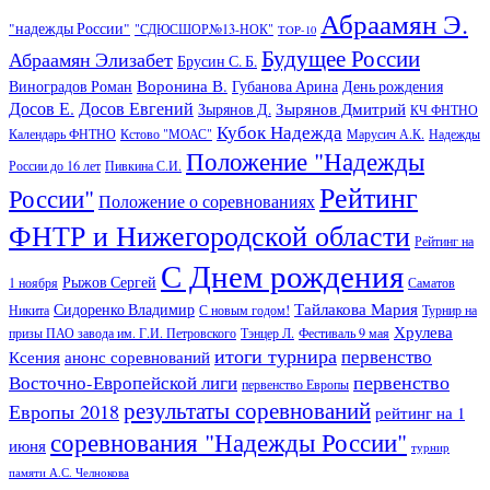
Абраамян Э.
"надежды России"
"СДЮСШОР№13-НОК"
TOP-10
Будущее России
Абраамян Элизабет
Брусин С. Б.
Воронина В.
Виноградов Роман
Губанова Арина
День рождения
Досов Е.
Досов Евгений
Зырянов Дмитрий
Зырянов Д.
КЧ ФНТНО
Кубок Надежда
Календарь ФНТНО
Кстово "МОАС"
Марусич А.К.
Надежды
Положение "Надежды
России до 16 лет
Пивкина С.И.
Рейтинг
России"
Положение о соревнованиях
ФНТР и Нижегородской области
Рейтинг на
С Днем рождения
Рыжов Сергей
1 ноября
Саматов
Тайлакова Мария
Сидоренко Владимир
Никита
С новым годом!
Турнир на
Хрулева
призы ПАО завода им. Г.И. Петровского
Тэнцер Л.
Фестиваль 9 мая
итоги турнира
первенство
Ксения
анонс соревнований
первенство
Восточно-Европейской лиги
первенство Европы
результаты соревнований
Европы 2018
рейтинг на 1
соревнования "Надежды России"
июня
турнир
памяти А.С. Челнокова