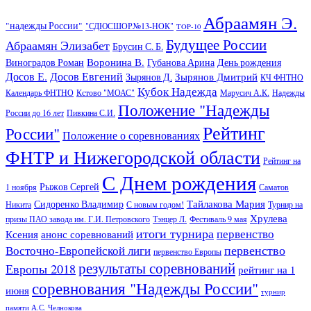
Абраамян Э.
"надежды России"
"СДЮСШОР№13-НОК"
TOP-10
Будущее России
Абраамян Элизабет
Брусин С. Б.
Воронина В.
Виноградов Роман
Губанова Арина
День рождения
Досов Е.
Досов Евгений
Зырянов Дмитрий
Зырянов Д.
КЧ ФНТНО
Кубок Надежда
Календарь ФНТНО
Кстово "МОАС"
Марусич А.К.
Надежды
Положение "Надежды
России до 16 лет
Пивкина С.И.
Рейтинг
России"
Положение о соревнованиях
ФНТР и Нижегородской области
Рейтинг на
С Днем рождения
Рыжов Сергей
1 ноября
Саматов
Тайлакова Мария
Сидоренко Владимир
Никита
С новым годом!
Турнир на
Хрулева
призы ПАО завода им. Г.И. Петровского
Тэнцер Л.
Фестиваль 9 мая
итоги турнира
первенство
Ксения
анонс соревнований
первенство
Восточно-Европейской лиги
первенство Европы
результаты соревнований
Европы 2018
рейтинг на 1
соревнования "Надежды России"
июня
турнир
памяти А.С. Челнокова