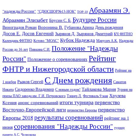
Абраамян Э.
"надежды России"
"СДЮСШОР№13-НОК"
TOP-10
Будущее России
Абраамян Элизабет
Брусин С. Б.
Воронина В.
Виноградов Роман
Губанова Арина
День рождения
Досов Е.
Досов Евгений
Зырянов Дмитрий
Зырянов Д.
КЧ ФНТНО
Кубок Надежда
Календарь ФНТНО
Кстово "МОАС"
Марусич А.К.
Надежды
Положение "Надежды
России до 16 лет
Пивкина С.И.
Рейтинг
России"
Положение о соревнованиях
ФНТР и Нижегородской области
Рейтинг на
С Днем рождения
Рыжов Сергей
1 ноября
Саматов
Тайлакова Мария
Сидоренко Владимир
Никита
С новым годом!
Турнир на
Хрулева
призы ПАО завода им. Г.И. Петровского
Тэнцер Л.
Фестиваль 9 мая
итоги турнира
первенство
Ксения
анонс соревнований
первенство
Восточно-Европейской лиги
первенство Европы
результаты соревнований
Европы 2018
рейтинг на 1
соревнования "Надежды России"
июня
турнир
памяти А.С. Челнокова