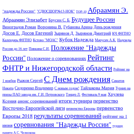
Абраамян Э.
"надежды России"
"СДЮСШОР№13-НОК"
TOP-10
Будущее России
Абраамян Элизабет
Брусин С. Б.
Воронина В.
Виноградов Роман
Губанова Арина
День рождения
Досов Е.
Досов Евгений
Зырянов Дмитрий
Зырянов Д.
КЧ ФНТНО
Кубок Надежда
Календарь ФНТНО
Кстово "МОАС"
Марусич А.К.
Надежды
Положение "Надежды
России до 16 лет
Пивкина С.И.
Рейтинг
России"
Положение о соревнованиях
ФНТР и Нижегородской области
Рейтинг на
С Днем рождения
Рыжов Сергей
1 ноября
Саматов
Тайлакова Мария
Сидоренко Владимир
Никита
С новым годом!
Турнир на
Хрулева
призы ПАО завода им. Г.И. Петровского
Тэнцер Л.
Фестиваль 9 мая
итоги турнира
первенство
Ксения
анонс соревнований
первенство
Восточно-Европейской лиги
первенство Европы
результаты соревнований
Европы 2018
рейтинг на 1
соревнования "Надежды России"
июня
турнир
памяти А.С. Челнокова