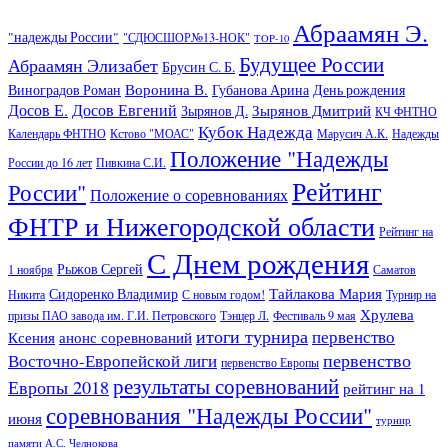
Абраамян Э.
"надежды России"
"СДЮСШОР№13-НОК"
TOP-10
Будущее России
Абраамян Элизабет
Брусин С. Б.
Воронина В.
Виноградов Роман
Губанова Арина
День рождения
Досов Е.
Досов Евгений
Зырянов Дмитрий
Зырянов Д.
КЧ ФНТНО
Кубок Надежда
Календарь ФНТНО
Кстово "МОАС"
Марусич А.К.
Надежды
Положение "Надежды
России до 16 лет
Пивкина С.И.
Рейтинг
России"
Положение о соревнованиях
ФНТР и Нижегородской области
Рейтинг на
С Днем рождения
Рыжов Сергей
1 ноября
Саматов
Тайлакова Мария
Сидоренко Владимир
Никита
С новым годом!
Турнир на
Хрулева
призы ПАО завода им. Г.И. Петровского
Тэнцер Л.
Фестиваль 9 мая
итоги турнира
первенство
Ксения
анонс соревнований
первенство
Восточно-Европейской лиги
первенство Европы
результаты соревнований
Европы 2018
рейтинг на 1
соревнования "Надежды России"
июня
турнир
памяти А.С. Челнокова