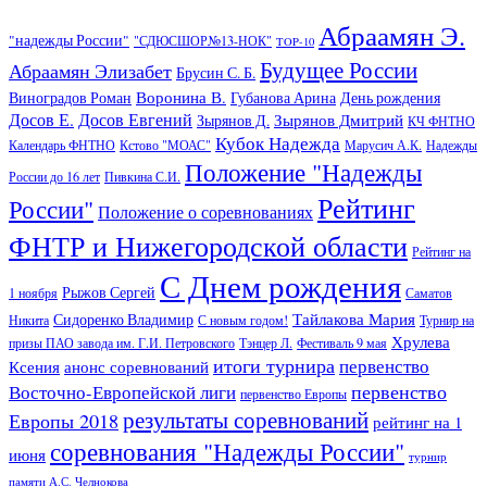
Абраамян Э.
"надежды России"
"СДЮСШОР№13-НОК"
TOP-10
Будущее России
Абраамян Элизабет
Брусин С. Б.
Воронина В.
Виноградов Роман
Губанова Арина
День рождения
Досов Е.
Досов Евгений
Зырянов Дмитрий
Зырянов Д.
КЧ ФНТНО
Кубок Надежда
Календарь ФНТНО
Кстово "МОАС"
Марусич А.К.
Надежды
Положение "Надежды
России до 16 лет
Пивкина С.И.
Рейтинг
России"
Положение о соревнованиях
ФНТР и Нижегородской области
Рейтинг на
С Днем рождения
Рыжов Сергей
1 ноября
Саматов
Тайлакова Мария
Сидоренко Владимир
Никита
С новым годом!
Турнир на
Хрулева
призы ПАО завода им. Г.И. Петровского
Тэнцер Л.
Фестиваль 9 мая
итоги турнира
первенство
Ксения
анонс соревнований
первенство
Восточно-Европейской лиги
первенство Европы
результаты соревнований
Европы 2018
рейтинг на 1
соревнования "Надежды России"
июня
турнир
памяти А.С. Челнокова