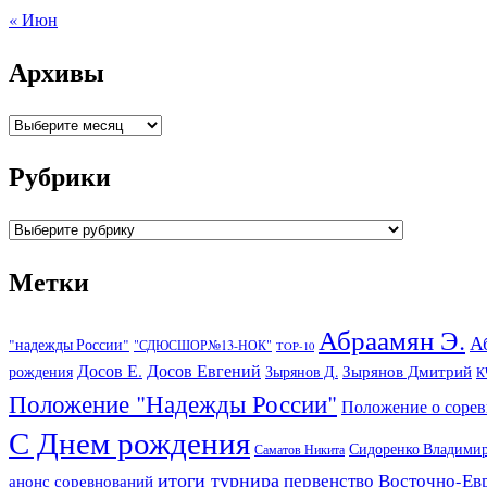
« Июн
Архивы
Архивы
Рубрики
Рубрики
Метки
Абраамян Э.
А
"надежды России"
"СДЮСШОР№13-НОК"
TOP-10
Досов Е.
Досов Евгений
Зырянов Дмитрий
рождения
Зырянов Д.
К
Положение "Надежды России"
Положение о соре
С Днем рождения
Сидоренко Владими
Саматов Никита
итоги турнира
первенство Восточно-Ев
анонс соревнований