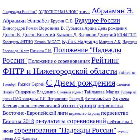
Абраамян Э.
"надежды России"
"СДЮСШОР№13-НОК"
TOP-10
Будущее России
Абраамян Элизабет
Брусин С. Б.
Воронина В.
Виноградов Роман
Губанова Арина
День рождения
Досов Е.
Досов Евгений
Зырянов Дмитрий
Зырянов Д.
КЧ ФНТНО
Кубок Надежда
Календарь ФНТНО
Кстово "МОАС"
Марусич А.К.
Надежды
Положение "Надежды
России до 16 лет
Пивкина С.И.
Рейтинг
России"
Положение о соревнованиях
ФНТР и Нижегородской области
Рейтинг на
С Днем рождения
Рыжов Сергей
1 ноября
Саматов
Тайлакова Мария
Сидоренко Владимир
Никита
С новым годом!
Турнир на
Хрулева
призы ПАО завода им. Г.И. Петровского
Тэнцер Л.
Фестиваль 9 мая
итоги турнира
первенство
Ксения
анонс соревнований
первенство
Восточно-Европейской лиги
первенство Европы
результаты соревнований
Европы 2018
рейтинг на 1
соревнования "Надежды России"
июня
турнир
памяти А.С. Челнокова