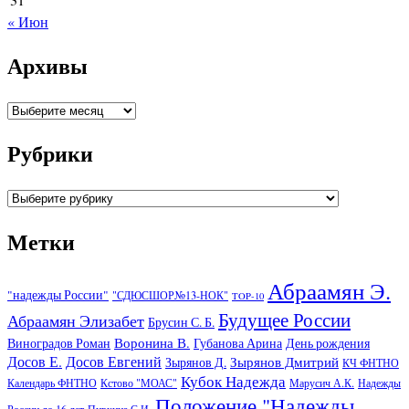
« Июн
Архивы
Архивы
Рубрики
Рубрики
Метки
Абраамян Э.
"надежды России"
"СДЮСШОР№13-НОК"
TOP-10
Будущее России
Абраамян Элизабет
Брусин С. Б.
Воронина В.
Виноградов Роман
Губанова Арина
День рождения
Досов Е.
Досов Евгений
Зырянов Дмитрий
Зырянов Д.
КЧ ФНТНО
Кубок Надежда
Календарь ФНТНО
Кстово "МОАС"
Марусич А.К.
Надежды
Положение "Надежды