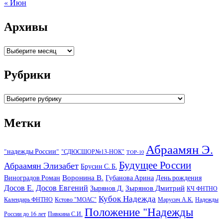
« Июн
Архивы
Архивы
Рубрики
Рубрики
Метки
Абраамян Э.
"надежды России"
"СДЮСШОР№13-НОК"
TOP-10
Будущее России
Абраамян Элизабет
Брусин С. Б.
Воронина В.
Виноградов Роман
Губанова Арина
День рождения
Досов Е.
Досов Евгений
Зырянов Дмитрий
Зырянов Д.
КЧ ФНТНО
Кубок Надежда
Календарь ФНТНО
Кстово "МОАС"
Марусич А.К.
Надежды
Положение "Надежды
России до 16 лет
Пивкина С.И.