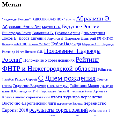
Метки
Абраамян Э.
"надежды России"
"СДЮСШОР№13-НОК"
TOP-10
Будущее России
Абраамян Элизабет
Брусин С. Б.
Воронина В.
Виноградов Роман
Губанова Арина
День рождения
Досов Е.
Досов Евгений
Зырянов Дмитрий
Зырянов Д.
КЧ ФНТНО
Кубок Надежда
Календарь ФНТНО
Кстово "МОАС"
Марусич А.К.
Надежды
Положение "Надежды
России до 16 лет
Пивкина С.И.
Рейтинг
России"
Положение о соревнованиях
ФНТР и Нижегородской области
Рейтинг на
С Днем рождения
Рыжов Сергей
1 ноября
Саматов
Тайлакова Мария
Сидоренко Владимир
Никита
С новым годом!
Турнир на
Хрулева
призы ПАО завода им. Г.И. Петровского
Тэнцер Л.
Фестиваль 9 мая
итоги турнира
первенство
Ксения
анонс соревнований
первенство
Восточно-Европейской лиги
первенство Европы
результаты соревнований
Европы 2018
рейтинг на 1