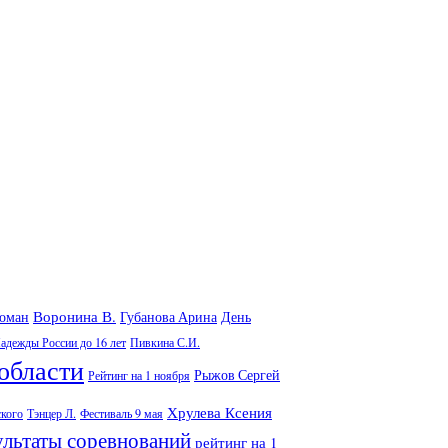
Воронина В.
Роман
Губанова Арина
День
адежды России до 16 лет
Пивкина С.И.
области
Рыжов Сергей
Рейтинг на 1 ноября
Хрулева Ксения
ского
Тэнцер Л.
Фестиваль 9 мая
ультаты соревнований
рейтинг на 1