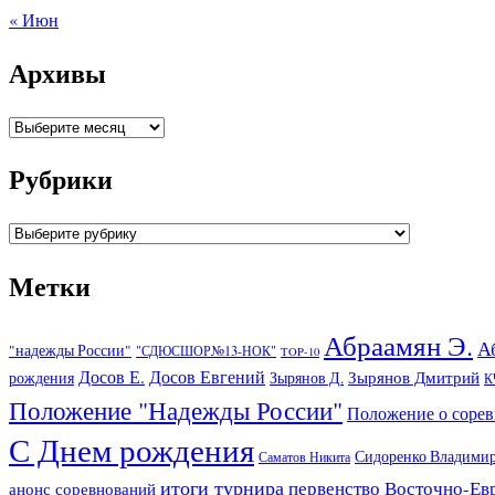
« Июн
Архивы
Архивы
Рубрики
Рубрики
Метки
Абраамян Э.
А
"надежды России"
"СДЮСШОР№13-НОК"
TOP-10
Досов Е.
Досов Евгений
Зырянов Дмитрий
рождения
Зырянов Д.
К
Положение "Надежды России"
Положение о соре
С Днем рождения
Сидоренко Владими
Саматов Никита
итоги турнира
первенство Восточно-Ев
анонс соревнований