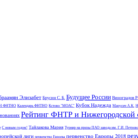
Будущее России
браамян Элизабет
Брусин С. Б.
Виноградов 
Кубок Надежда
Ч ФНТНО
Календарь ФНТНО
Кстово "МОАС"
Марусич А.К.
Н
Рейтинг ФНТР и Нижегородской 
внованиях
Тайлакова Мария
р
С новым годом!
Турнир на призы ПАО завода им. Г.И. Петров
рез
первенство Европы 2018
ропейской лиги
первенство Европы