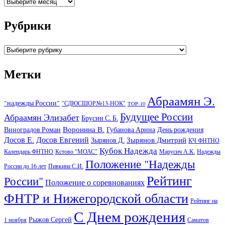
Архивы
Рубрики
Рубрики
Метки
Абраамян Э.
"надежды России"
"СДЮСШОР№13-НОК"
TOP-10
Будущее России
Абраамян Элизабет
Брусин С. Б.
Воронина В.
Виноградов Роман
Губанова Арина
День рождения
Досов Е.
Досов Евгений
Зырянов Дмитрий
Зырянов Д.
КЧ ФНТНО
Кубок Надежда
Календарь ФНТНО
Кстово "МОАС"
Марусич А.К.
Надежды
Положение "Надежды
России до 16 лет
Пивкина С.И.
Рейтинг
России"
Положение о соревнованиях
ФНТР и Нижегородской области
Рейтинг на
С Днем рождения
Рыжов Сергей
1 ноября
Саматов