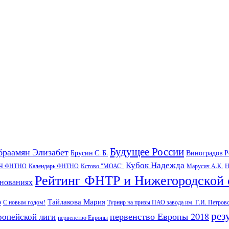
Будущее России
браамян Элизабет
Брусин С. Б.
Виноградов 
Кубок Надежда
Ч ФНТНО
Календарь ФНТНО
Кстово "МОАС"
Марусич А.К.
Н
Рейтинг ФНТР и Нижегородской 
внованиях
Тайлакова Мария
р
С новым годом!
Турнир на призы ПАО завода им. Г.И. Петров
рез
первенство Европы 2018
ропейской лиги
первенство Европы