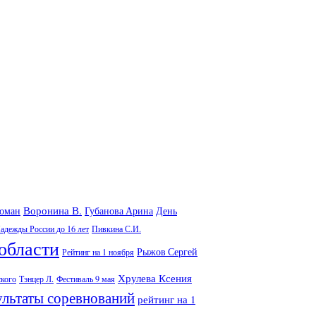
Воронина В.
Роман
Губанова Арина
День
адежды России до 16 лет
Пивкина С.И.
области
Рыжов Сергей
Рейтинг на 1 ноября
Хрулева Ксения
ского
Тэнцер Л.
Фестиваль 9 мая
ультаты соревнований
рейтинг на 1