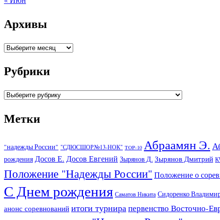
Архивы
Архивы
Рубрики
Рубрики
Метки
Абраамян Э.
А
"надежды России"
"СДЮСШОР№13-НОК"
TOP-10
Досов Е.
Досов Евгений
Зырянов Дмитрий
рождения
Зырянов Д.
К
Положение "Надежды России"
Положение о соре
С Днем рождения
Сидоренко Владими
Саматов Никита
итоги турнира
первенство Восточно-Ев
анонс соревнований