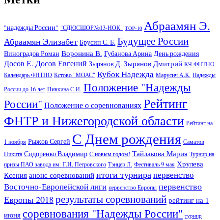
Абраамян Э.
"надежды России"
"СДЮСШОР№13-НОК"
TOP-10
Будущее России
Абраамян Элизабет
Брусин С. Б.
Воронина В.
Виноградов Роман
Губанова Арина
День рождения
Досов Е.
Досов Евгений
Зырянов Дмитрий
Зырянов Д.
КЧ ФНТНО
Кубок Надежда
Календарь ФНТНО
Кстово "МОАС"
Марусич А.К.
Надежды
Положение "Надежды
России до 16 лет
Пивкина С.И.
Рейтинг
России"
Положение о соревнованиях
ФНТР и Нижегородской области
Рейтинг на
С Днем рождения
Рыжов Сергей
1 ноября
Саматов
Тайлакова Мария
Сидоренко Владимир
Никита
С новым годом!
Турнир на
Хрулева
призы ПАО завода им. Г.И. Петровского
Тэнцер Л.
Фестиваль 9 мая
итоги турнира
первенство
Ксения
анонс соревнований
первенство
Восточно-Европейской лиги
первенство Европы
результаты соревнований
Европы 2018
рейтинг на 1
соревнования "Надежды России"
июня
турнир